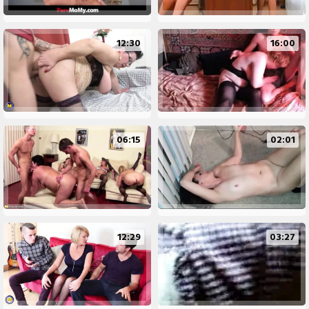
12:30
16:00
06:15
02:01
12:29
03:27